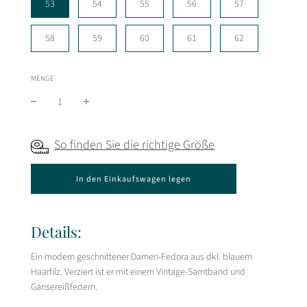
53
54
55
56
57
58
59
60
61
62
MENGE
So finden Sie die richtige Größe
W
In den Einkaufswagen legen
i
r
d
g
Details:
e
l
Ein modern geschnittener Damen-Fedora aus dkl. blauem
a
Haarfilz. Verziert ist er mit einem Vintage-Samtband und
d
e
Gänsereißfedern.
n
.