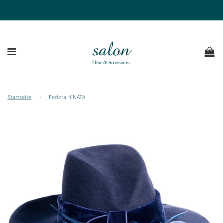
Startseite
›
Fedora HINATA